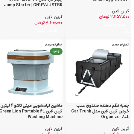
Jump Starter | GN12VJUSTBK
گرین لاین
۲,۲۵۷,۵۰۰
تومان
گرین لاین
۸,۴۰۰,۰۰۰
تومان
اطلاعات بیشتر
اطلاعات بیشتر
اتمام موجودی
اتمام موجودی
جدید
جعبه نظم دهنده صندوق عقب
ماشین لباسشویی مینی تاشو 6 لیتری
خودرو گرین لاین مدل Car Trunk
گرین لاین Green Lion Portable 6L
Washing Machine
Organizer 80L
گرین لاین
گرین لاین