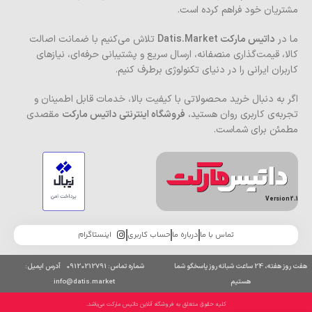
مشتریان خود فراهم کرده است.
ما در
داتیس مارکت Datis.Market
تلاش می‌کنیم با ضمانت اصالت
کالا، قیمت‌گذاری منصفانه، ارسال سریع و پشتیبانی حرفه‌ای، نیازهای
کاربران ایرانی را در دنیای تکنولوژی برطرف کنیم.
اگر به دنبال خرید محصولاتی با کیفیت بالا، خدمات قابل اطمینان و
تجربه‌ی کاربری روان هستید،
فروشگاه اینترنتی داتیس مارکت
مقصدی
مطمئن برای شماست.
Version 2.1
تماس با ما
درباره ما
حساب کاربری
اینستاگرام
هفت روز هفته، 24 ساعت شبانه روز پاسخگو شما
شماره تماس: 09120212791 آدرس ایمیل:
هستیم
info@datis.market
کلیه حقوق متعلق به فروشگاه آنلاین داتیس مارکت می‌باشد.