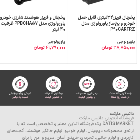
یخچال فریزر32لیتری قابل حمل
یخچال و فریزر هوشمند شارژی خودرو
خودرو و یخ‌ساز پاورولوژی مدل
پاورولوژی مدل PPBCHA57 ظرفیت
P90CARFRZ
40 لیتر
پاورولوجی
پاورولوجی
۳۸,۸۵۰,۰۰۰
تومان
۴۱,۷۹۰,۰۰۰
تومان
اطلاعات بیشتر
اطلاعات بیشتر
پاسخگویی 24 ساعته
جدیدترین محصولات
بیشترین تخفیفات
قیمتی ویژه و رقابتی
در هفت روز هفته
با بهترین کیفیت
و کمترین قیمت
نسبت به دیگران
داتیس مارکت
فروشگاه اینترنتی داتیس مارکت
DATIS MARKET
یک فروشگاه آنلاین معتبر و تخصصی است که با
ارائه‌ی محصولات دیجیتال، لوازم خودرو، لوازم خانگی هوشمند، گجت‌های
کاربردی و لوازم جانبی، تجربه‌ی خریدی آسان، سریع و امن را برای